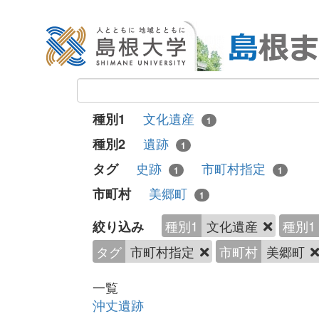
文化遺産
種別1
1
遺跡
種別2
1
史跡
市町村指定
タグ
1
1
美郷町
市町村
1
種別1
文化遺産
種別1
絞り込み
タグ
市町村指定
市町村
美郷町
一覧
沖丈遺跡