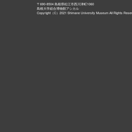
〒690-8504 島根県松江市西川津町1060
島根大学総合博物館アシカル
Copyright（C）2021 Shimane University Museum All Rights Rese