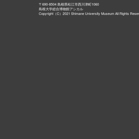
〒690-8504 島根県松江市西川津町1060
島根大学総合博物館アシカル
Copyright（C）2021 Shimane University Museum All Rights Rese