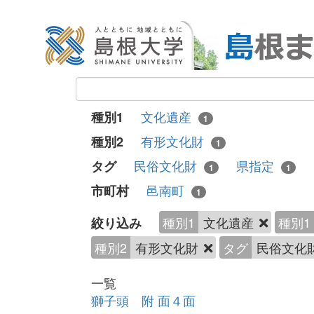
文化遺産
種別1
1
有形文化財
種別2
1
民俗文化財
県指定
タグ
1
1
邑南町
市町村
1
種別1
文化遺産
種別1
絞り込み
種別2
有形文化財
タグ
民俗文化
一覧
獅子頭 附 面４面