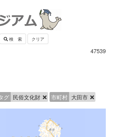
検 索
クリア
47539
タグ
民俗文化財
市町村
大田市