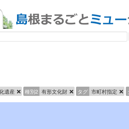
化遺産
種別2
有形文化財
タグ
市町村指定