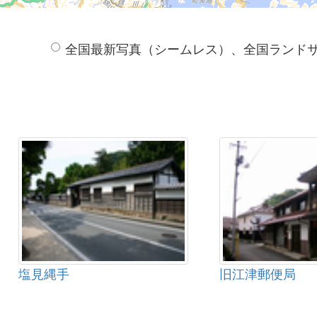
全国最新写真（シームレス）、全国ランド
塩見縄手
旧江津郵便局