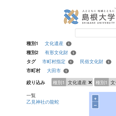
文化遺産
種別1
1
有形文化財
種別2
1
市町村指定
民俗文化財
タグ
1
1
大田市
市町村
1
種別1
文化遺産
種別1
文
絞り込み
一覧
+
乙見神社の龍蛇
–