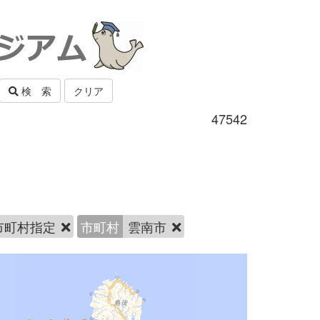
検 索
クリア
47542
市町村指定
市町村
雲南市