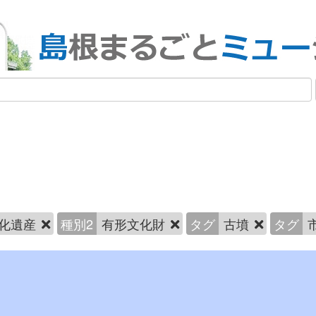
化遺産
種別2
有形文化財
タグ
古墳
タグ