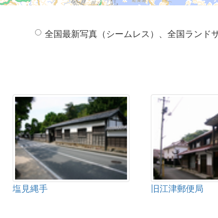
全国最新写真（シームレス）、全国ランド
塩見縄手
旧江津郵便局