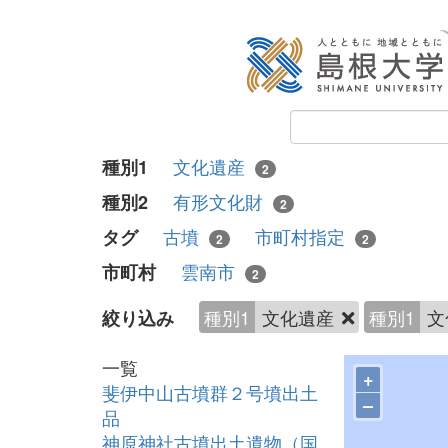
文化遺産
種別1
2
有形文化財
種別2
2
古墳
市町村指定
タグ
2
2
雲南市
市町村
2
種別1
文化遺産
種別1
文
絞り込み
一覧
+
斐伊中山古墳群２号墳出土
–
品
神原神社古墳出土遺物（国