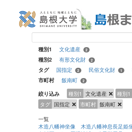
文化遺産
種別1
2
有形文化財
種別2
2
国指定
民俗文化財
タグ
2
1
飯南町
市町村
2
種別1
文化遺産
種別1
絞り込み
タグ
国指定
市町村
飯南町
一覧
木造八幡神坐像 木造八幡神息長足姫