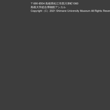
〒690-8504 島根県松江市西川津町1060
島根大学総合博物館アシカル
Copyright（C）2021 Shimane University Museum All Rights Rese