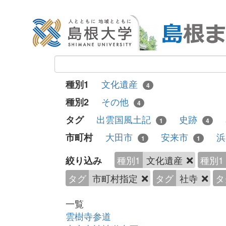
文化遺産
種別1
4
その他
種別2
4
出雲国風土記
史跡
タグ
1
4
大田市
安来市
市町村
1
1
種別1
文化遺産
種別1
絞り込み
タグ
市町村指定
タグ
社寺
タ
一覧
雲樹寺参道