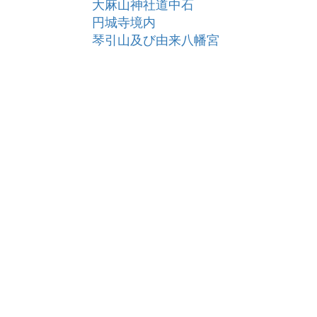
大麻山神社道中石
円城寺境内
琴引山及び由来八幡宮