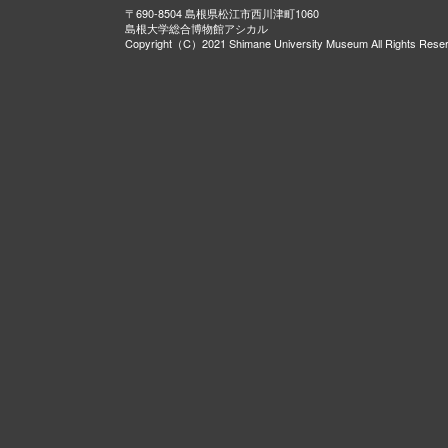
〒690-8504 島根県松江市西川津町1060
島根大学総合博物館アシカル
Copyright（C）2021 Shimane University Museum All Rights Rese