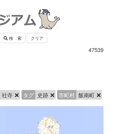
検 索
クリア
47539
社寺
タグ
史跡
市町村
飯南町