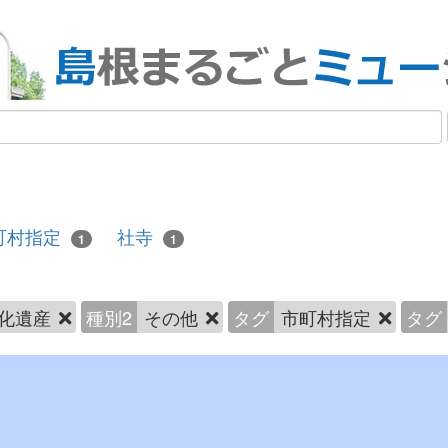
町村指定
社寺
1
1
化遺産
種別2
その他
タグ
市町村指定
タグ