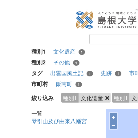
文化遺産
種別1
1
その他
種別2
1
出雲国風土記
史跡
市
タグ
1
1
飯南町
市町村
1
種別1
文化遺産
種別1
文
絞り込み
一覧
+
琴引山及び由来八幡宮
–