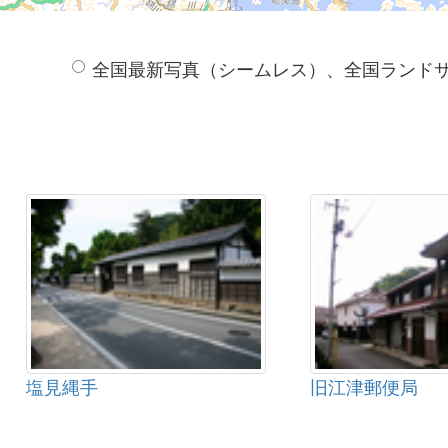
全国最新写真（シームレス）、全国ランド
塩見縄手
旧江津郵便局