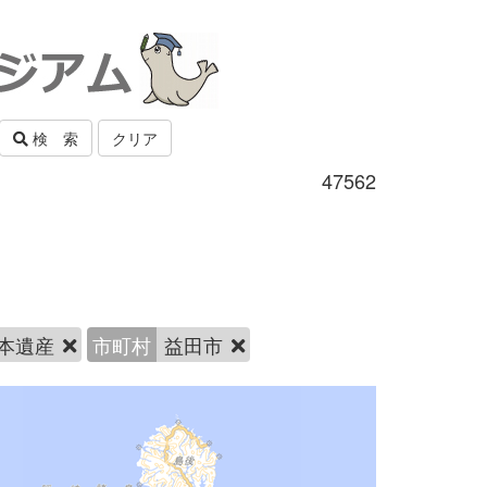
検 索
クリア
47562
本遺産
市町村
益田市