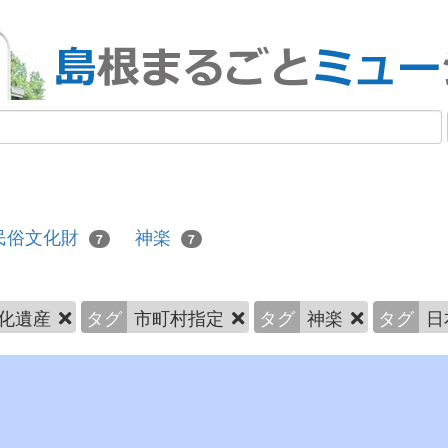
民俗文化財
神楽
7
7
化遺産
タグ
市町村指定
タグ
神楽
タグ
日