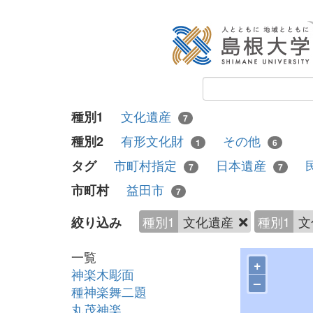
文化遺産
種別1
7
有形文化財
その他
種別2
1
6
市町村指定
日本遺産
タグ
7
7
益田市
市町村
7
種別1
文化遺産
種別1
文
絞り込み
一覧
+
神楽木彫面
–
種神楽舞二題
丸茂神楽