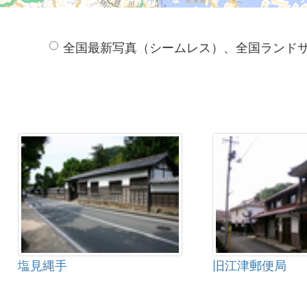
全国最新写真（シームレス）、全国ランド
塩見縄手
旧江津郵便局