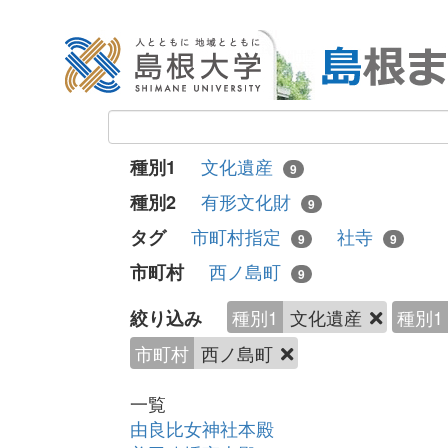
文化遺産
種別1
9
有形文化財
種別2
9
市町村指定
社寺
タグ
9
9
西ノ島町
市町村
9
種別1
文化遺産
種別1
絞り込み
市町村
西ノ島町
一覧
由良比女神社本殿