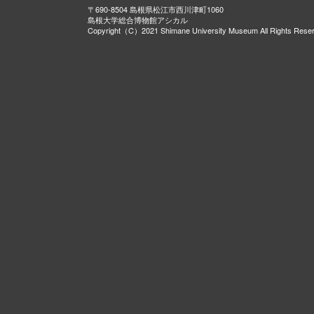
〒690-8504 島根県松江市西川津町1060
島根大学総合博物館アシカル
Copyright（C）2021 Shimane University Museum All Rights Rese