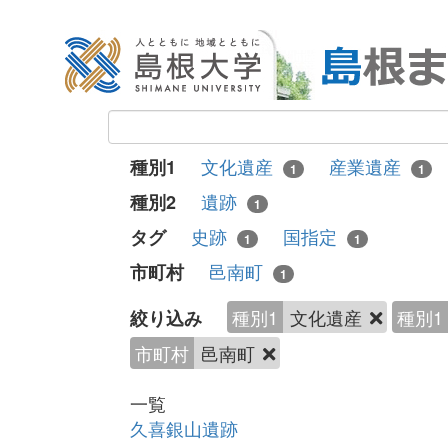
文化遺産
産業遺産
種別1
1
1
遺跡
種別2
1
史跡
国指定
タグ
1
1
邑南町
市町村
1
種別1
文化遺産
種別1
絞り込み
市町村
邑南町
一覧
久喜銀山遺跡