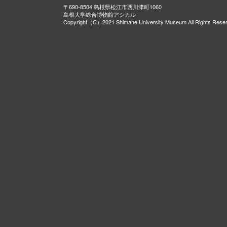
〒690-8504 島根県松江市西川津町1060
島根大学総合博物館アシカル
Copyright（C）2021 Shimane University Museum All Rights Rese