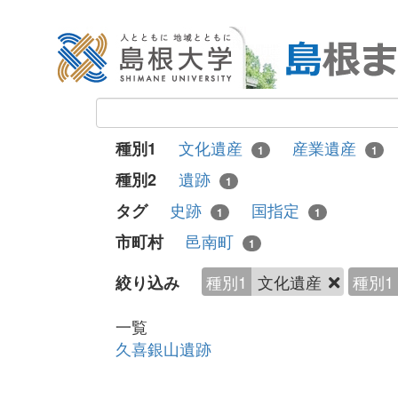
文化遺産
産業遺産
種別1
1
1
遺跡
種別2
1
史跡
国指定
タグ
1
1
邑南町
市町村
1
種別1
文化遺産
種別1
絞り込み
一覧
久喜銀山遺跡