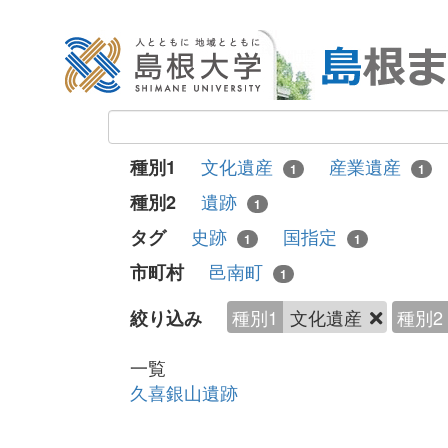
文化遺産
産業遺産
種別1
1
1
遺跡
種別2
1
史跡
国指定
タグ
1
1
邑南町
市町村
1
種別1
文化遺産
種別2
絞り込み
一覧
久喜銀山遺跡