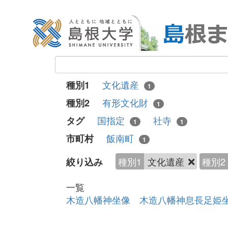
文化遺産
種別1
1
有形文化財
種別2
1
国指定
社寺
タグ
1
1
飯南町
市町村
1
種別1
文化遺産
種別2
絞り込み
一覧
木造八幡神坐像 木造八幡神息長足姫