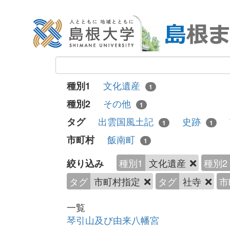
文化遺産
種別1
1
その他
種別2
1
出雲国風土記
史跡
タグ
1
1
飯南町
市町村
1
種別1
文化遺産
種別2
絞り込み
タグ
市町村指定
タグ
社寺
市
一覧
琴引山及び由来八幡宮