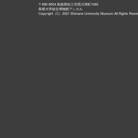
〒690-8504 島根県松江市西川津町1060
島根大学総合博物館アシカル
Copyright（C）2021 Shimane University Museum All Rights Rese