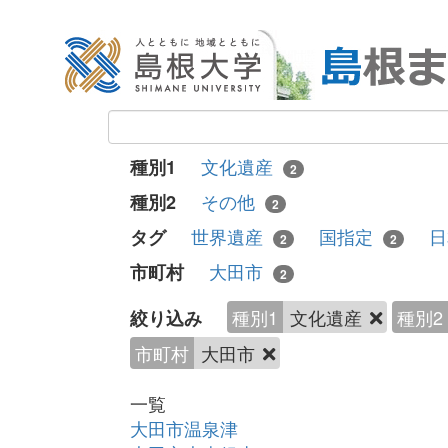
文化遺産
種別1
2
その他
種別2
2
世界遺産
国指定
タグ
2
2
大田市
市町村
2
種別1
文化遺産
種別2
絞り込み
市町村
大田市
一覧
大田市温泉津