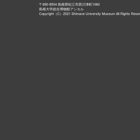
〒690-8504 島根県松江市西川津町1060
島根大学総合博物館アシカル
Copyright（C）2021 Shimane University Museum All Rights Rese