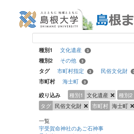
文化遺産
種別1
3
その他
種別2
3
市町村指定
民俗文化財
タグ
3
海士町
市町村
3
種別1
文化遺産
種別2
絞り込み
タグ
民俗文化財
市町村
海士町
一覧
宇受賀命神社のあご石神事