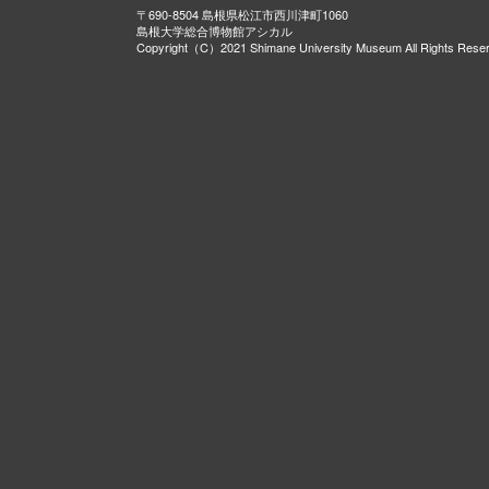
〒690-8504 島根県松江市西川津町1060
島根大学総合博物館アシカル
Copyright（C）2021 Shimane University Museum All Rights Rese