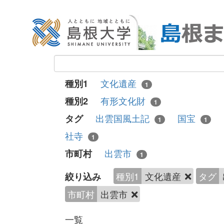
文化遺産
種別1
1
有形文化財
種別2
1
出雲国風土記
国宝
タグ
1
1
社寺
1
出雲市
市町村
1
種別1
文化遺産
タグ
絞り込み
市町村
出雲市
一覧