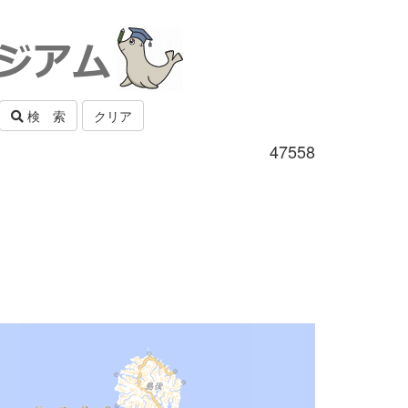
検 索
クリア
47558