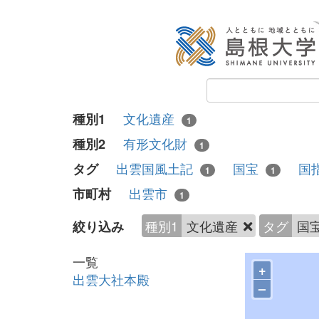
文化遺産
種別1
1
有形文化財
種別2
1
出雲国風土記
国宝
国
タグ
1
1
出雲市
市町村
1
種別1
文化遺産
タグ
国
絞り込み
一覧
+
出雲大社本殿
–