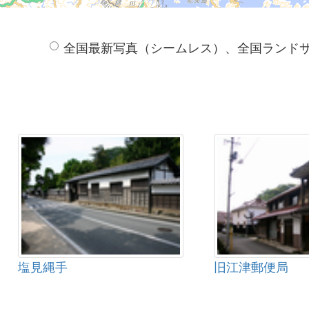
全国最新写真（シームレス）、全国ランド
塩見縄手
旧江津郵便局