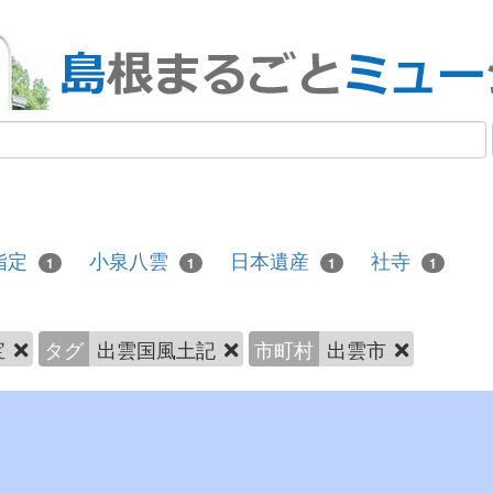
指定
小泉八雲
日本遺産
社寺
1
1
1
1
宝
タグ
出雲国風土記
市町村
出雲市