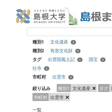
文化遺産
種別1
1
有形文化財
種別2
1
出雲国風土記
国宝
タグ
1
1
社寺
1
出雲市
市町村
1
種別1
文化遺産
タグ
絞り込み
市町村
出雲市
一覧