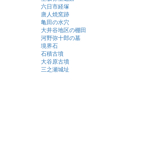
六日市経塚
唐人焼窯跡
亀田の水穴
大井谷地区の棚田
河野弥十郎の墓
境界石
石積古墳
大谷原古墳
三之瀬城址