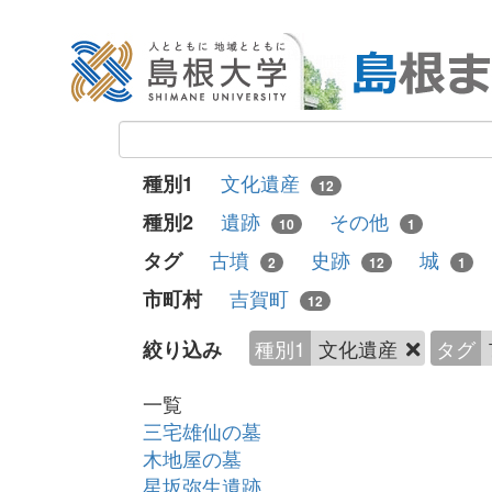
文化遺産
種別1
12
遺跡
その他
種別2
10
1
古墳
史跡
城
タグ
2
12
1
吉賀町
市町村
12
種別1
文化遺産
タグ
絞り込み
一覧
三宅雄仙の墓
木地屋の墓
星坂弥生遺跡