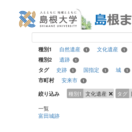
自然遺産
文化遺産
種別1
1
1
遺跡
種別2
1
史跡
国指定
城
タグ
1
1
1
安来市
市町村
1
種別1
文化遺産
タグ
絞り込み
一覧
富田城跡