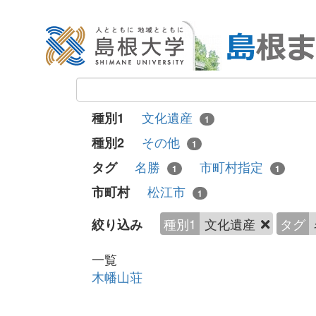
文化遺産
種別1
1
その他
種別2
1
名勝
市町村指定
タグ
1
1
松江市
市町村
1
種別1
文化遺産
タグ
絞り込み
一覧
木幡山荘