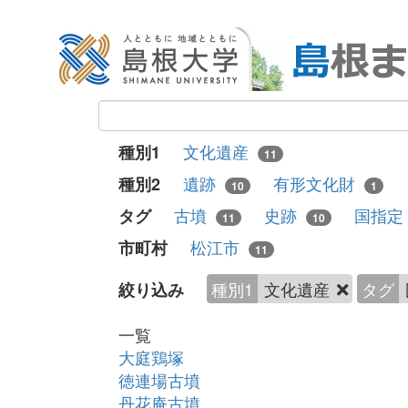
文化遺産
種別1
11
遺跡
有形文化財
種別2
10
1
古墳
史跡
国指定
タグ
11
10
松江市
市町村
11
種別1
文化遺産
タグ
絞り込み
一覧
大庭鶏塚
徳連場古墳
丹花庵古墳