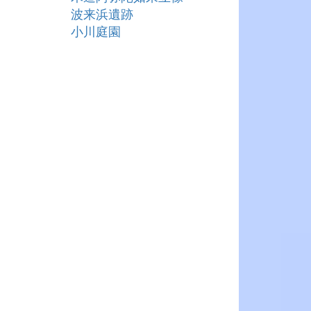
波来浜遺跡
小川庭園