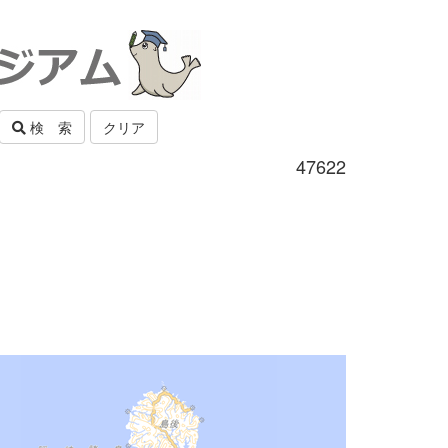
検 索
クリア
47622