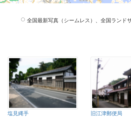
全国最新写真（シームレス）、全国ランド
塩見縄手
旧江津郵便局