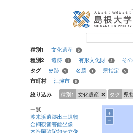
文化遺産
種別1
5
遺跡
有形文化財
そ
種別2
1
3
史跡
名勝
県指定
タグ
1
1
5
江津市
市町村
5
種別1
文化遺産
タグ
県
絞り込み
一覧
+
波来浜遺跡出土遺物
–
金銅観音菩薩坐像
木造阿弥陀如来立像