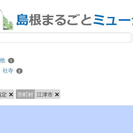
の他
1
社寺
2
指定
市町村
江津市