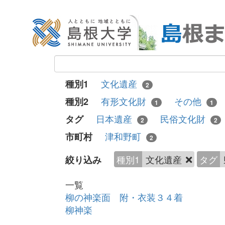
文化遺産
種別1
2
有形文化財
その他
種別2
1
1
日本遺産
民俗文化財
タグ
2
2
津和野町
市町村
2
種別1
文化遺産
タグ
絞り込み
一覧
柳の神楽面 附・衣装３４着
柳神楽