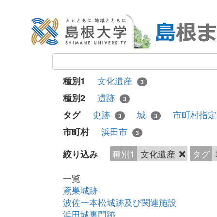
文化遺産
種別1
3
遺跡
種別2
3
史跡
城
市町村指
タグ
3
3
浜田市
市町村
3
種別1
文化遺産
タグ
絞り込み
一覧
鳶巣城跡
波佐一本松城跡及び関連施設
浜田城裏門跡