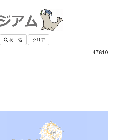
検 索
クリア
47610