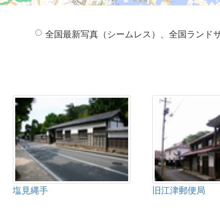
全国最新写真（シームレス）、全国ランド
塩見縄手
旧江津郵便局