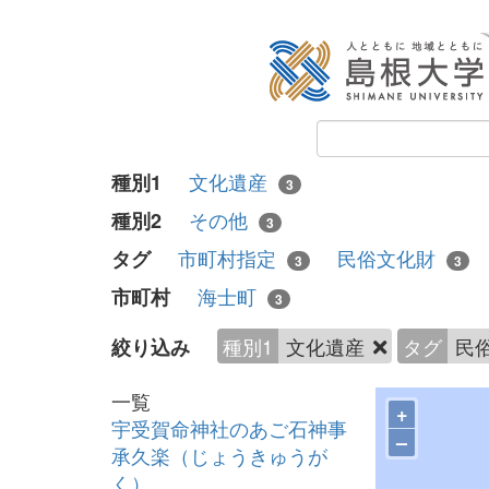
文化遺産
種別1
3
その他
種別2
3
市町村指定
民俗文化財
タグ
3
3
海士町
市町村
3
種別1
文化遺産
タグ
民
絞り込み
一覧
+
宇受賀命神社のあご石神事
–
承久楽（じょうきゅうが
く）