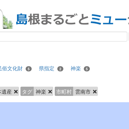
民俗文化財
県指定
神楽
5
2
5
本遺産
タグ
神楽
市町村
雲南市