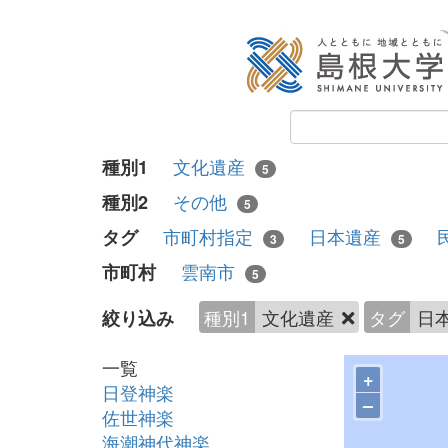
文化遺産
種別1
5
その他
種別2
5
市町村指定
日本遺産
タグ
3
5
雲南市
市町村
5
種別1
文化遺産
タグ
日
絞り込み
一覧
+
日登神楽
–
佐世神楽
海潮神代神楽