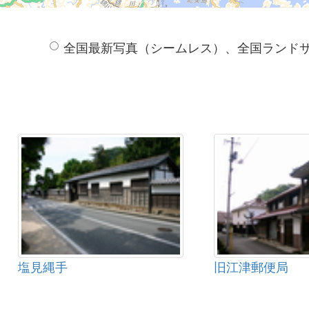
全国最新写真（シームレス）、全国ランド
塩見縄手
旧江津郵便局