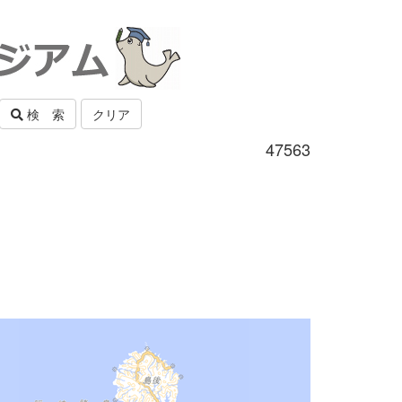
検 索
クリア
47563