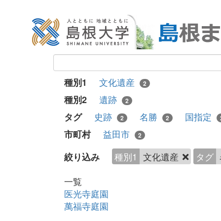
文化遺産
種別1
2
遺跡
種別2
2
史跡
名勝
国指定
タグ
2
2
益田市
市町村
2
種別1
文化遺産
タグ
絞り込み
一覧
医光寺庭園
萬福寺庭園