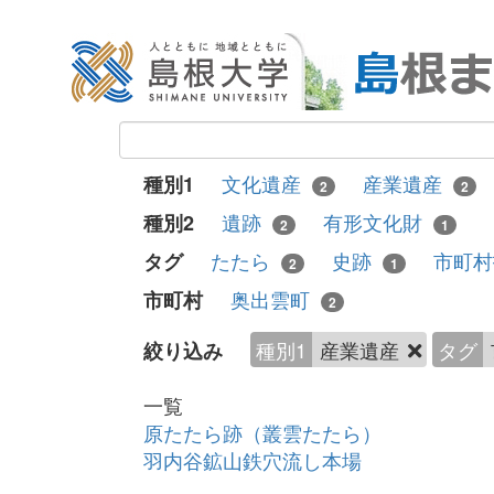
文化遺産
産業遺産
種別1
2
2
遺跡
有形文化財
種別2
2
1
たたら
史跡
市町
タグ
2
1
奥出雲町
市町村
2
種別1
産業遺産
タグ
絞り込み
一覧
原たたら跡（叢雲たたら）
羽内谷鉱山鉄穴流し本場