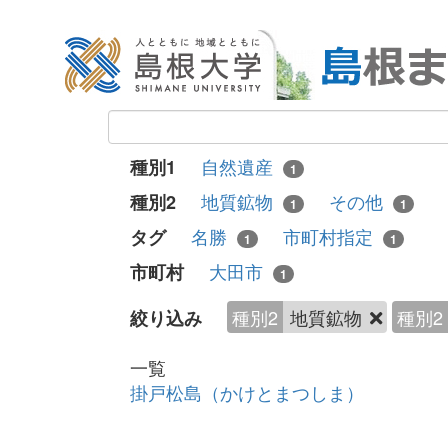
自然遺産
種別1
1
地質鉱物
その他
種別2
1
1
名勝
市町村指定
タグ
1
1
大田市
市町村
1
種別2
地質鉱物
種別2
絞り込み
一覧
掛戸松島（かけとまつしま）