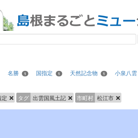
名勝
国指定
天然記念物
小泉八
1
1
1
指定
タグ
出雲国風土記
市町村
松江市