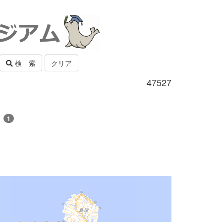
検 索
クリア
47527
雲
1