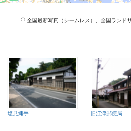
全国最新写真（シームレス）、全国ランド
塩見縄手
旧江津郵便局