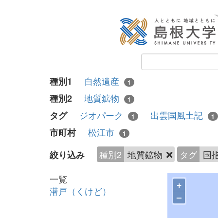
自然遺産
種別1
1
地質鉱物
種別2
1
ジオパーク
出雲国風土記
タグ
1
1
松江市
市町村
1
種別2
地質鉱物
タグ
国
絞り込み
一覧
+
潜戸（くけど）
–