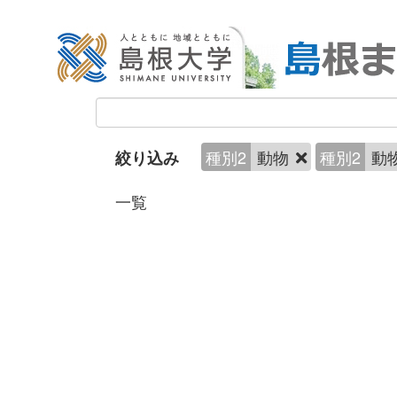
種別2
動物
種別2
動
絞り込み
一覧