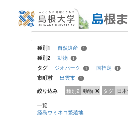
自然遺産
種別1
1
動物
種別2
1
ジオパーク
国指定
タグ
1
1
出雲市
市町村
1
種別2
動物
タグ
日本
絞り込み
一覧
経島ウミネコ繁殖地