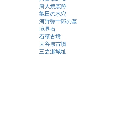
唐人焼窯跡
亀田の水穴
河野弥十郎の墓
境界石
石積古墳
大谷原古墳
三之瀬城址