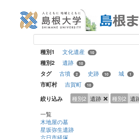
文化遺産
種別1
10
遺跡
種別2
10
古墳
史跡
城
タグ
2
10
1
吉賀町
市町村
10
種別2
遺跡
種別2
遺
絞り込み
一覧
木地屋の墓
星坂弥生遺跡
六日市経塚