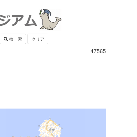
検 索
クリア
47565