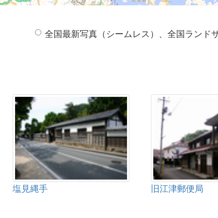
全国最新写真（シームレス）、全国ランド
塩見縄手
旧江津郵便局