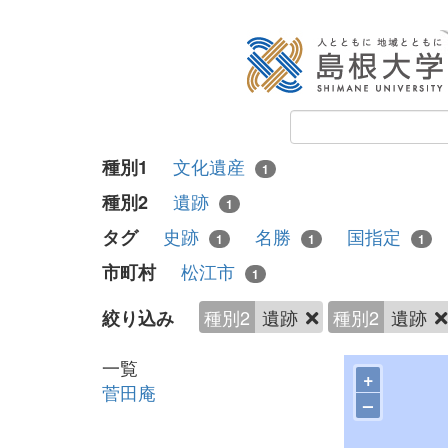
文化遺産
種別1
1
遺跡
種別2
1
史跡
名勝
国指定
タグ
1
1
1
松江市
市町村
1
種別2
遺跡
種別2
遺跡
絞り込み
一覧
+
菅田庵
–