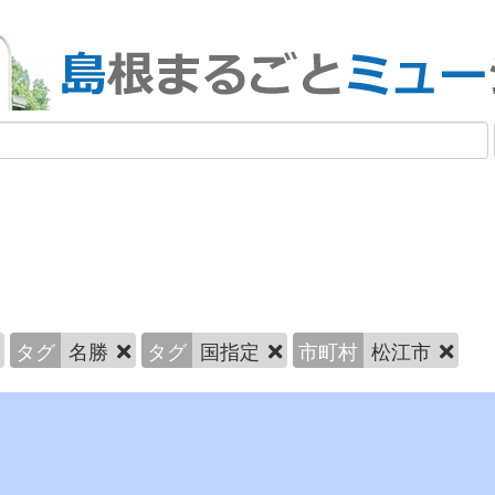
タグ
名勝
タグ
国指定
市町村
松江市