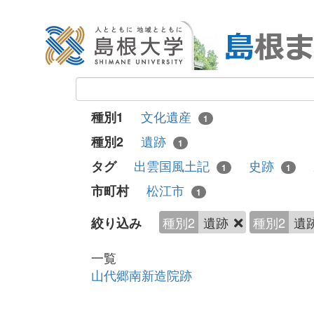
文化遺産
種別1
1
遺跡
種別2
1
出雲国風土記
史跡
タグ
1
1
松江市
市町村
1
種別2
遺跡
種別2
遺
絞り込み
一覧
山代郷南新造院跡