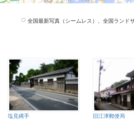
全国最新写真（シームレス）、全国ランド
塩見縄手
旧江津郵便局