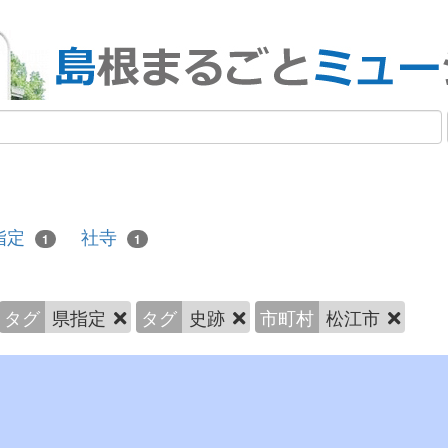
指定
社寺
1
1
タグ
県指定
タグ
史跡
市町村
松江市