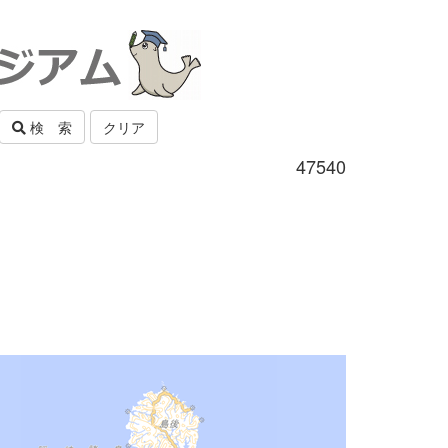
検 索
クリア
47540