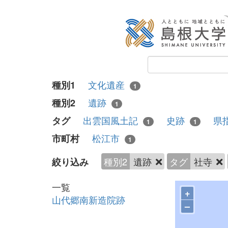
文化遺産
種別1
1
遺跡
種別2
1
出雲国風土記
史跡
県
タグ
1
1
松江市
市町村
1
種別2
遺跡
タグ
社寺
絞り込み
一覧
+
山代郷南新造院跡
–