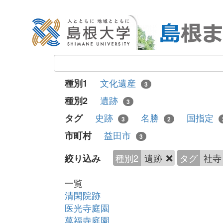
文化遺産
種別1
3
遺跡
種別2
3
史跡
名勝
国指定
タグ
3
2
益田市
市町村
3
種別2
遺跡
タグ
社
絞り込み
一覧
清閑院跡
医光寺庭園
萬福寺庭園