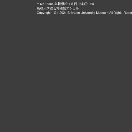
〒690-8504 島根県松江市西川津町1060
島根大学総合博物館アシカル
Copyright（C）2021 Shimane University Museum All Rights Rese