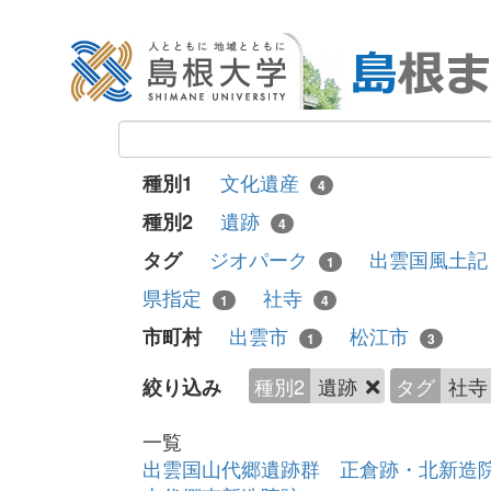
文化遺産
種別1
4
遺跡
種別2
4
ジオパーク
出雲国風土
タグ
1
県指定
社寺
1
4
出雲市
松江市
市町村
1
3
種別2
遺跡
タグ
社
絞り込み
一覧
出雲国山代郷遺跡群 正倉跡・北新造