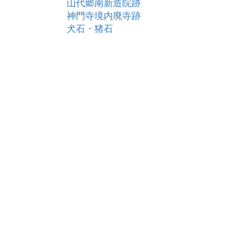
山代郷南新造院跡
神門寺境内廃寺跡
犬石・猪石