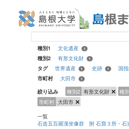
文化遺産
種別1
1
有形文化財
種別2
1
世界遺産
史跡
国
タグ
1
1
大田市
市町村
1
種別2
有形文化財
種別
絞り込み
市町村
大田市
一覧
石造五百羅漢坐像群 附 石窟３所・石