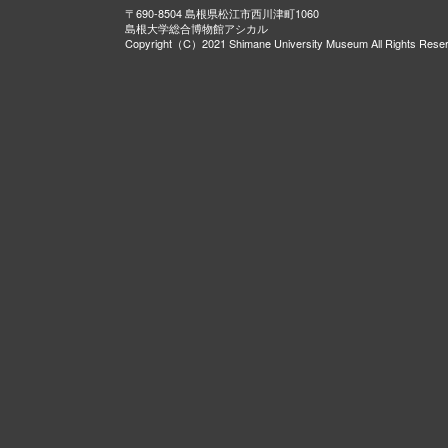
〒690-8504 島根県松江市西川津町1060
島根大学総合博物館アシカル
Copyright（C）2021 Shimane University Museum All Rights Rese