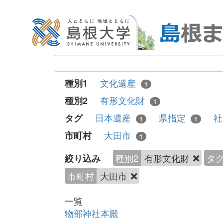
文化遺産
種別1
1
有形文化財
種別2
1
日本遺産
県指定
タグ
1
1
大田市
市町村
1
種別2
有形文化財
タ
絞り込み
市町村
大田市
一覧
物部神社本殿