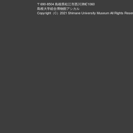
〒690-8504 島根県松江市西川津町1060
島根大学総合博物館アシカル
Copyright（C）2021 Shimane University Museum All Rights Rese