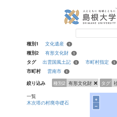
文化遺産
種別1
1
有形文化財
種別2
1
出雲国風土記
市町村指定
タグ
1
1
雲南市
市町村
1
種別2
有形文化財
タグ
絞り込み
一覧
+
木次塔の村廃寺礎石
–