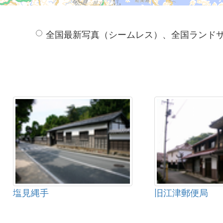
全国最新写真（シームレス）、全国ランド
塩見縄手
旧江津郵便局