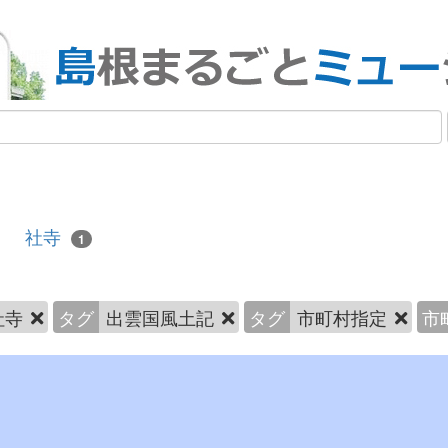
社寺
1
社寺
タグ
出雲国風土記
タグ
市町村指定
市