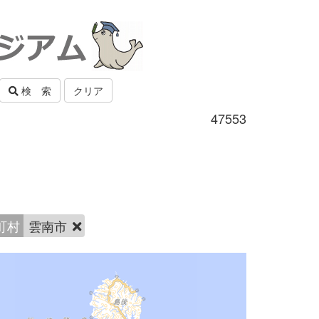
検 索
クリア
47553
町村
雲南市