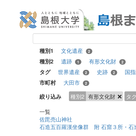
文化遺産
種別1
2
遺跡
有形文化財
種別2
1
2
世界遺産
史跡
国
タグ
2
2
大田市
市町村
2
種別2
有形文化財
タ
絞り込み
一覧
佐毘売山神社
石造五百羅漢坐像群 附 石窟３所・石