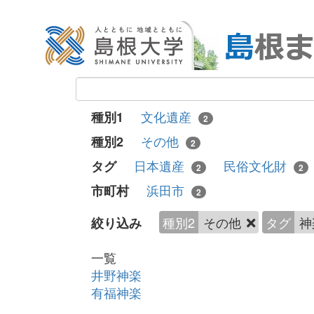
文化遺産
種別1
2
その他
種別2
2
日本遺産
民俗文化財
タグ
2
2
浜田市
市町村
2
種別2
その他
タグ
神
絞り込み
一覧
井野神楽
有福神楽