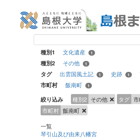
文化遺産
種別1
1
その他
種別2
1
出雲国風土記
史跡
タグ
1
1
飯南町
市町村
1
種別2
その他
タグ
市
絞り込み
市町村
飯南町
一覧
琴引山及び由来八幡宮