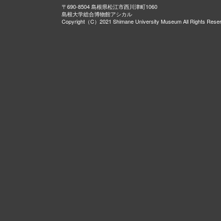
〒690-8504 島根県松江市西川津町1060
島根大学総合博物館アシカル
Copyright（C）2021 Shimane University Museum All Rights Rese