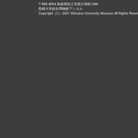
〒690-8504 島根県松江市西川津町1060
島根大学総合博物館アシカル
Copyright（C）2021 Shimane University Museum All Rights Rese