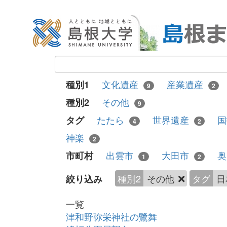
文化遺産
産業遺産
種別1
9
2
その他
種別2
9
たたら
世界遺産
タグ
4
2
神楽
2
出雲市
大田市
市町村
1
2
種別2
その他
タグ
日
絞り込み
一覧
津和野弥栄神社の鷺舞