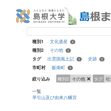
文化遺産
種別1
1
その他
種別2
1
出雲国風土記
史跡
タグ
1
1
飯南町
市町村
1
種別2
その他
タグ
社
絞り込み
一覧
琴引山及び由来八幡宮