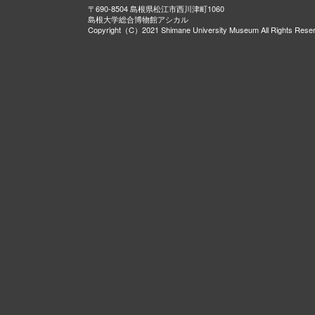
〒690-8504 島根県松江市西川津町1060
島根大学総合博物館アシカル
Copyright（C）2021 Shimane University Museum All Rights Rese