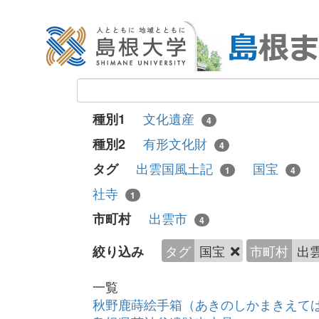
文化遺産
種別1
4
有形文化財
種別2
4
出雲国風土記
国宝
タグ
1
4
社寺
1
出雲市
市町村
4
タグ
国宝
市町村
出
絞り込み
一覧
秋野鹿蒔絵手箱（あきのしかまきえて