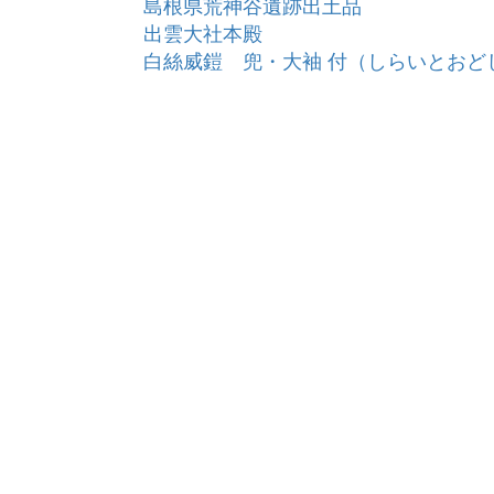
島根県荒神谷遺跡出土品
出雲大社本殿
白絲威鎧 兜・大袖 付（しらいとおど