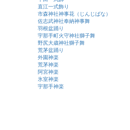
直江一式飾り
市森神社神事花（じんじばな）
佐志武神社奉納神事舞
羽根盆踊り
宇那手町火守神社獅子舞
野尻大歳神社獅子舞
荒茅盆踊り
外園神楽
荒茅神楽
阿宮神楽
氷室神楽
宇那手神楽