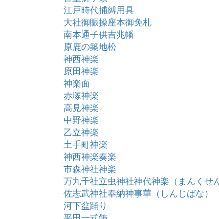
江戸時代捕縛用具
大社御賑操座本御免札
南本通子供吉兆幡
原鹿の築地松
神西神楽
原田神楽
神楽面
赤塚神楽
高見神楽
中野神楽
乙立神楽
土手町神楽
神西神楽奏楽
市森神社神楽
万九千社立虫神社神代神楽（まんくせ
佐志武神社奉納神事華（しんじばな）
河下盆踊り
平田一式飾