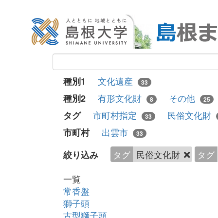
文化遺産
種別1
33
有形文化財
その他
種別2
8
25
市町村指定
民俗文化財
タグ
33
出雲市
市町村
33
タグ
民俗文化財
タグ
絞り込み
一覧
常香盤
獅子頭
古型獅子頭